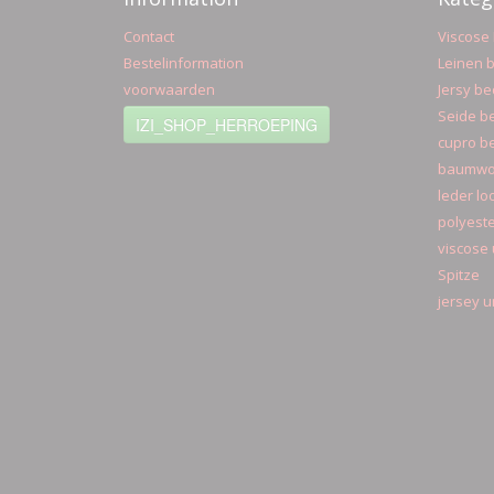
Contact
Viscose 
Bestelinformation
Leinen b
voorwaarden
Jersy be
Seide be
IZI_SHOP_HERROEPING
cupro be
baumwol
leder lo
polyeste
viscose 
Spitze
jersey u