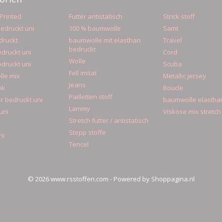
Printed
Futter antistatisch
Strick stoff
edruckt uni
100 % baumwolle
Samt
druckt
baumwolle mit elasthan
Travel
bedruckt
druckt uni
Cord
Wolle
druckt uni
Scuba
Fell imitat
le mix
Metallic jersey
Jeans
ok
Boucle
Pailletten stoff
r bedruckt uni
baumwolle elastha
Lammy
uni
Viskose mix stretch
Stretch futter / antistatisch
Stepp stoffe
ni
Tencel
© 2026 www.rsstoffen.com - Powered by Shoppagina.nl