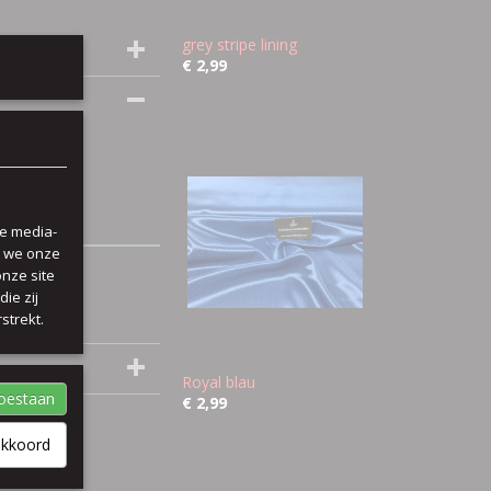
grey stripe lining
€ 2,99
le media-
n we onze
onze site
ie zij
strekt.
Royal blau
toestaan
€ 2,99
akkoord