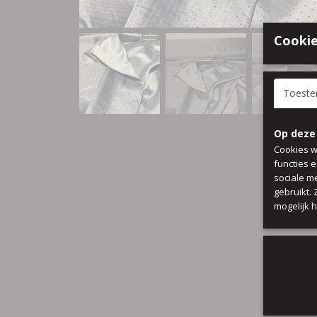
Cookie
Toest
Op deze
Cookies w
functies 
sociale m
gebruikt.
mogelijk 