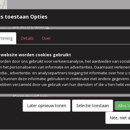
Spezifikationen
s toestaan Opties
Größe (l,b,h)
50 x 140 x 0 cm
Beschreibung
78% viskose 22% acetat futter
emming
Details
Over
farbe hell grau gepunktet mit dunkel grau
 website worden cookies gebruikt
waschbar 30 grad
orden door ons gebruikt voor verkeersanalyse, het aanbieden van socia
en het personaliseren van informatie en advertenties. Daarnaast verlene
edia-, advertentie- en analysepartners toegang tot informatie over hoe u 
Preis pro 50 cm
 Zij kunnen deze informatie gebruiken in combinatie met andere gegevens d
hebben verzameld door uw gebruik van hun diensten of die u hen hebt ver
breit 140 cm
Kommentare
Later opnieuw tonen
Selectie toestaan
Alles 
Nee, niet 