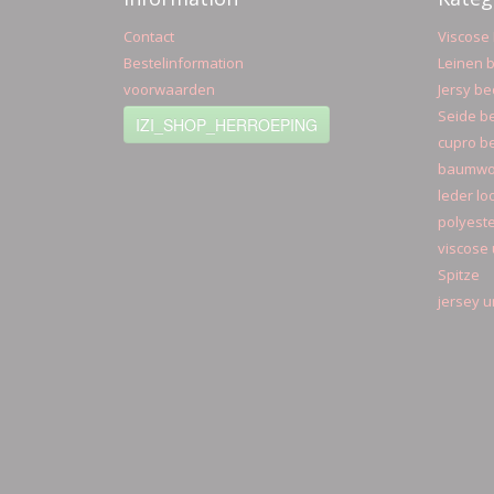
Contact
Viscose 
Bestelinformation
Leinen b
voorwaarden
Jersy be
Seide be
IZI_SHOP_HERROEPING
cupro be
baumwol
leder lo
polyeste
viscose 
Spitze
jersey u