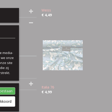
Weiss
€ 4,49
le media-
n we onze
onze site
ie zij
strekt.
Italia 76
toestaan
€ 4,99
akkoord