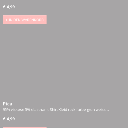
€ 4,99
IN DEN WARENKORB
Pica
95% viskose 5% elasthan t-Shirt Kleid rock farbe grun weiss…
€ 4,99