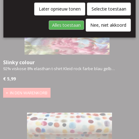
Later opnieuw tonen
Selectie toestaan
Alles toestaan
Nee, niet akkoord
Slinky colour
92% viskose 8% elasthan t-shirt Kleid rock farbe blau gelb…
€ 5,99
IN DEN WARENKORB