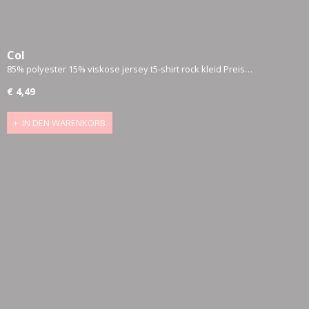
Col
85% polyester 15% viskose jersey t5-shirt rock kleid Preis…
€ 4,49
IN DEN WARENKORB