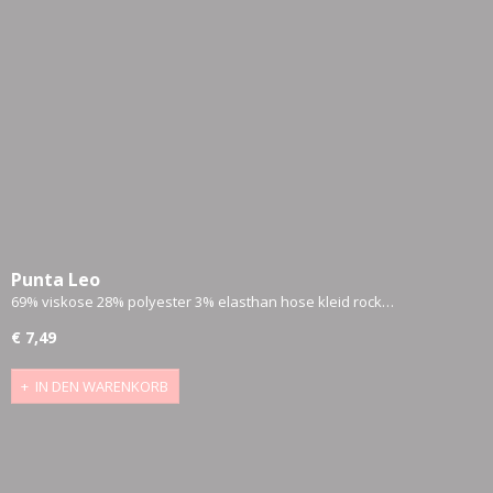
Punta Leo
69% viskose 28% polyester 3% elasthan hose kleid rock…
€ 7,49
IN DEN WARENKORB