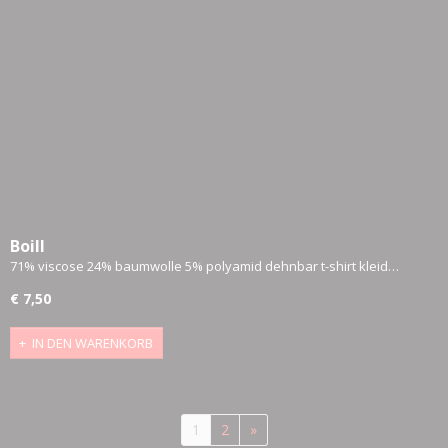
Boill
71% viscose 24% baumwolle 5% polyamid dehnbar t-shirt kleid…
€ 7,50
IN DEN WARENKORB
1
2
»