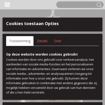
Cookies toestaan Opties
Anmelden
Registrieren
IHR WARENKORB
Toestemming
Details
Over
Keine Produkte
(0)
Startseite
>
Jersy bedruckt
Op deze website worden cookies gebruikt
Cookies worden door ons gebruikt voor verkeersanalyse, het
aanbieden van sociale media-functies en het personaliseren
Sortieren nach:
van informatie en advertenties. Daarnaast verlenen we onze
sociale media-, advertentie- en analysepartners toegang tot
1
2
»
informatie over hoe u onze site gebruikt. Zij kunnen deze
informatie gebruiken in combinatie met andere gegevens die zij
mogelijk hebben verzameld door uw gebruik van hun diensten
of die u hen hebt verstrekt.