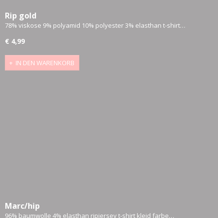
Rip gold
78% viskose 9% polyamid 10% polyester 3% elasthan t-shirt…
€ 4,99
IN DEN WARENKORB
Marc/hip
96% baumwolle 4% elasthan ripjersey t-shirt kleid farbe…