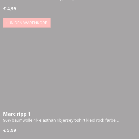
€ 4,99
IN DEN WARENKORB
Marc ripp 1
96% baumwolle 4$ elasthan ribjersey t-shirt kleid rock farbe…
€ 5,99