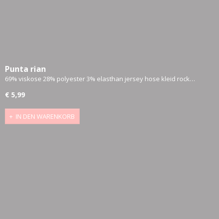
Punta rian
69% viskose 28% polyester 3% elasthan jersey hose kleid rock…
€ 5,99
IN DEN WARENKORB