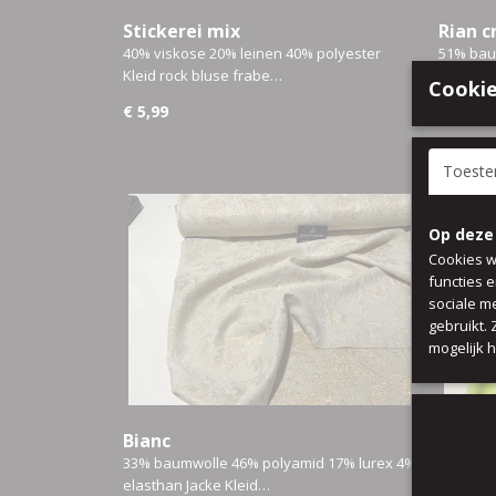
Stickerei mix
Rian c
40% viskose 20% leinen 40% polyester
51% bau
Kleid rock bluse frabe…
rock tun
Cookie
€ 5,99
€ 5,99
Toest
Op deze
Cookies w
functies 
sociale m
gebruikt.
mogelijk 
Bianc
Raas
33% baumwolle 46% polyamid 17% lurex 4%
100% Bau
elasthan Jacke Kleid…
farbe n