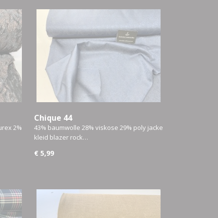
Chique 44
urex 2%
43% baumwolle 28% viskose 29% poly jacke
kleid blazer rock…
€ 5,99