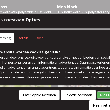
rass
Mea black
mwolle 49% polyamide bluse kleid
35% baumwolle 65% polyester recy
ika weite…
batist bluse kleid rock…
s toestaan Opties
€ 5,99
emming
Details
Over
 website worden cookies gebruikt
orden door ons gebruikt voor verkeersanalyse, het aanbieden van socia
en het personaliseren van informatie en advertenties. Daarnaast verlene
edia-, advertentie- en analysepartners toegang tot informatie over hoe u 
 Zij kunnen deze informatie gebruiken in combinatie met andere gegevens d
hebben verzameld door uw gebruik van hun diensten of die u hen hebt ver
Later opnieuw tonen
Selectie toestaan
Alles 
Dallas
mwolle Jacke Kleid blazer rock
81% baumwolle 17% polyester 2% l
Nee, niet 
eon grün…
kleid rock jacke blazer…