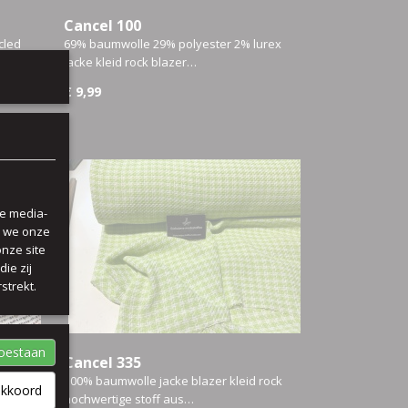
Cancel 100
cled
69% baumwolle 29% polyester 2% lurex
jacke kleid rock blazer…
€ 9,99
le media-
n we onze
onze site
ie zij
strekt.
toestaan
Cancel 335
urex
100% baumwolle jacke blazer kleid rock
akkoord
hochwertige stoff aus…