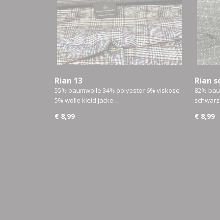
Rian 13
Rian s
55% baumwolle 34% polyester 6% viskose
82% baum
5% wolle kleid jacke…
schwarz
€ 8,99
€ 8,99