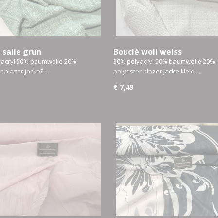
 salie grun
Bouclé woll weiss
yacryl 50% baumwolle 20%
30% polyacryl 50% baumwolle 20%
r blazer jacke3…
polyester blazer jacke kleid…
€ 7,49