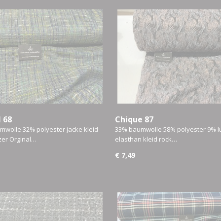
 68
Chique 87
wolle 32% polyester jacke kleid
33% baumwolle 58% polyester 9% l
zer Orginal…
elasthan kleid rock…
€ 7,49