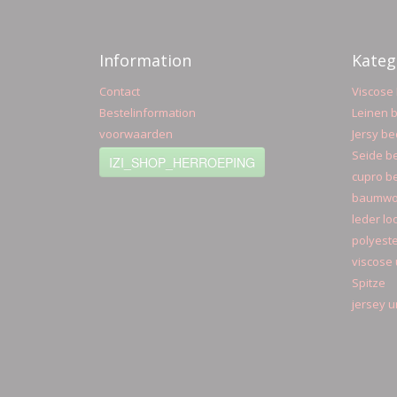
Information
Kateg
Contact
Viscose 
Bestelinformation
Leinen b
voorwaarden
Jersy be
Seide be
IZI_SHOP_HERROEPING
cupro be
baumwol
leder lo
polyeste
viscose 
Spitze
jersey u