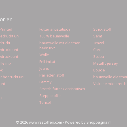
orien
Printed
Futter antistatisch
Strick stoff
edruckt uni
100 % baumwolle
Samt
druckt
baumwolle mit elasthan
Travel
bedruckt
druckt uni
Cord
Wolle
druckt uni
Scuba
Fell imitat
le mix
Metallic jersey
Jeans
ok
Boucle
Pailletten stoff
r bedruckt uni
baumwolle elastha
Lammy
uni
Viskose mix stretch
Stretch futter / antistatisch
Stepp stoffe
ni
Tencel
© 2026 www.rsstoffen.com - Powered by Shoppagina.nl