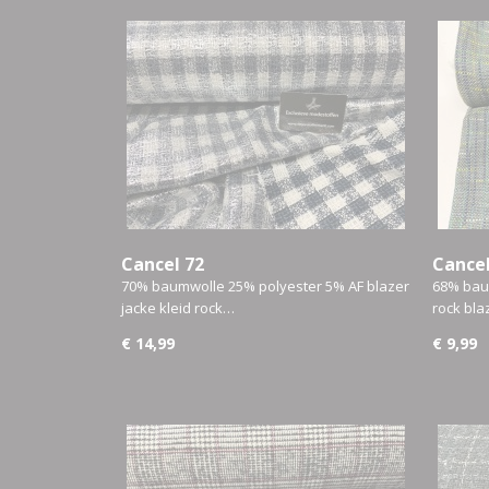
Cancel 72
Cancel
70% baumwolle 25% polyester 5% AF blazer
68% baum
jacke kleid rock…
rock bla
€ 14,99
€ 9,99