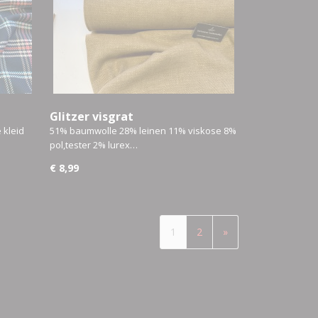
Glitzer visgrat
 kleid
51% baumwolle 28% leinen 11% viskose 8%
pol,tester 2% lurex…
€ 8,99
1
2
»