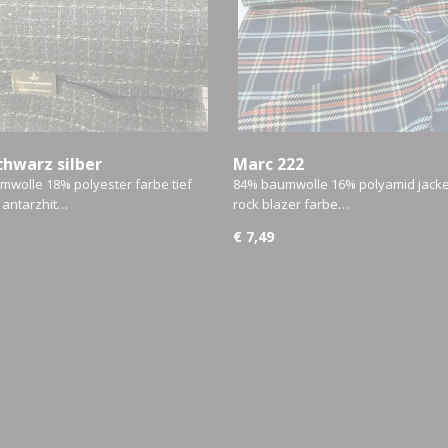
chwarz silber
Marc 222
wolle 18% polyester farbe tief
84% baumwolle 16% polyamid jacke
 antarzhit…
rock blazer farbe…
€ 7,49