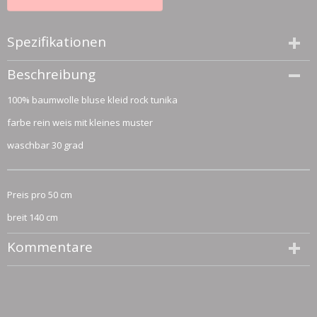
Spezifikationen
Größe (l,b,h)
Beschreibung
50 x 140 x 0 cm
100% baumwolle bluse kleid rock tunika
farbe rein weis mit kleines muster
waschbar 30 grad
Preis pro 50 cm
breit 140 cm
Kommentare