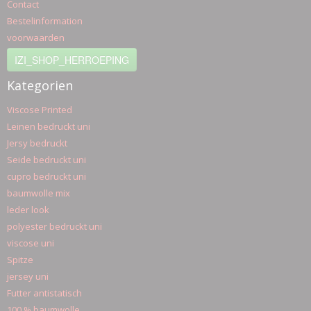
Contact
Bestelinformation
voorwaarden
IZI_SHOP_HERROEPING
Kategorien
Viscose Printed
Leinen bedruckt uni
Jersy bedruckt
Seide bedruckt uni
cupro bedruckt uni
baumwolle mix
leder look
polyester bedruckt uni
viscose uni
Spitze
jersey uni
Futter antistatisch
100 % baumwolle