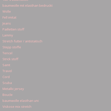
baumwolle mit elasthan bedruckt
Wolle
Fell imitat
Jeans
Pailletten stoff
Lammy
Stretch futter / antistatisch
Stepp stoffe
Tencel
Strick stoff
Samt
Travel
Cord
Scuba
Metallic jersey
Boucle
baumwolle elasthan uni
Viskose mix stretch