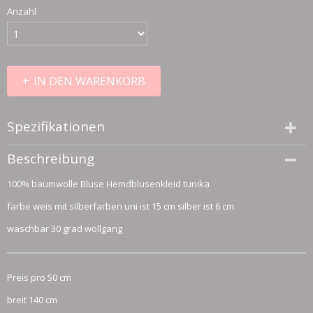
Anzahl
IN DEN WARENKORB
Spezifikationen
Größe (l,b,h)
Beschreibung
50 x 140 x 0 cm
100% baumwolle Bluse Hemdblusenkleid tunika
farbe weis mit silberfarben uni ist 15 cm silber ist 6 cm
waschbar 30 grad wollgang
Preis pro 50 cm
breit 140 cm