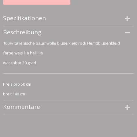
Spezifikationen
Größe (l,b,h)
Beschreibung
50 x 140 x 0 cm
100% Italienische baumwolle bluse kleid rock Hemdblusenkleid
farbe weis lila hell lila
waschbar 30 grad
Preis pro 50 cm
breit 140 cm
Kommentare