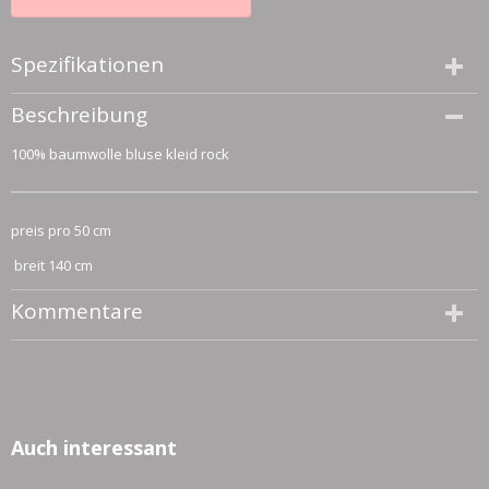
Spezifikationen
Größe (l,b,h)
Beschreibung
50 x 140 x 0 cm
100% baumwolle bluse kleid rock
preis pro 50 cm
breit 140 cm
Kommentare
Auch interessant