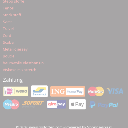
Stepp stoffe
Tencel
Strick stoff
Samt
Travel
Cord
Scuba
Metallic jersey
Boucle
baumwolle elasthan uni
Viskose mix stretch
Zahlung
© 2026 www.rsstoffen.com - Powered by Shoppagina.nl