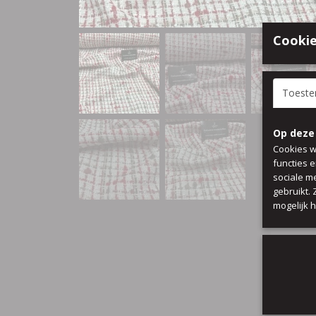
Cookie
Toest
Op deze
Cookies w
functies 
sociale m
gebruikt.
mogelijk 