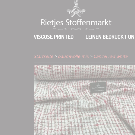
VISCOSE PRINTED
LEINEN BEDRUCKT UN
Startseite
>
baumwolle mix
>
Cancel red white