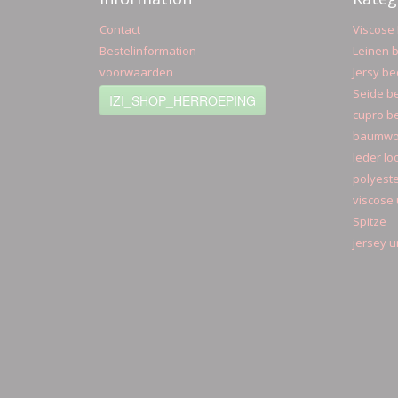
Contact
Viscose 
Bestelinformation
Leinen b
voorwaarden
Jersy be
Seide be
IZI_SHOP_HERROEPING
cupro be
baumwol
leder lo
polyeste
viscose 
Spitze
jersey u