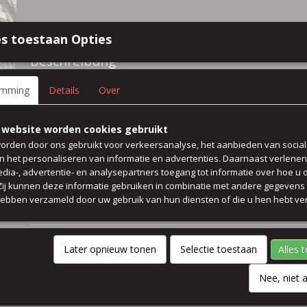
Spezifikationen
s toestaan Opties
Größe (l,b,h)
50 x 140 x 0 cm
Beschreibung
45% baumwolle 20% wolle 20% polyester 15% polyacryl
emming
Details
Over
jacke kleid rock
 website worden cookies gebruikt
orden door ons gebruikt voor verkeersanalyse, het aanbieden van socia
Preis pro 50 cm
en het personaliseren van informatie en advertenties. Daarnaast verlene
edia-, advertentie- en analysepartners toegang tot informatie over hoe u 
breit 140 cm
 Zij kunnen deze informatie gebruiken in combinatie met andere gegevens d
hebben verzameld door uw gebruik van hun diensten of die u hen hebt ver
Kommentare
Later opnieuw tonen
Selectie toestaan
Alles 
Nee, niet 