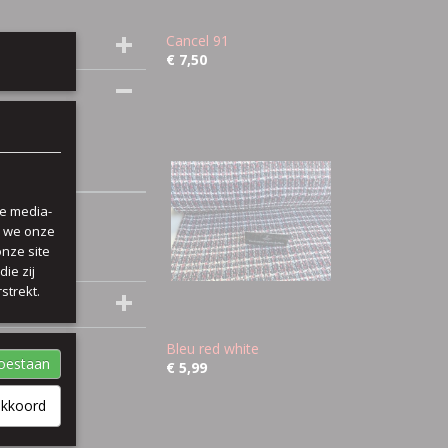
Cancel 91
€ 7,50
le media-
n we onze
onze site
ie zij
strekt.
Bleu red white
toestaan
€ 5,99
akkoord