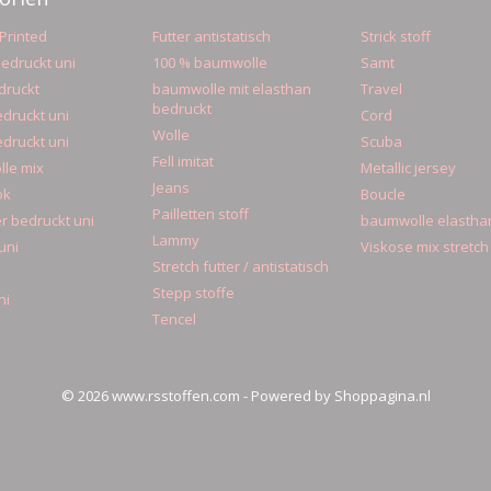
Printed
Futter antistatisch
Strick stoff
edruckt uni
100 % baumwolle
Samt
druckt
baumwolle mit elasthan
Travel
bedruckt
druckt uni
Cord
Wolle
druckt uni
Scuba
Fell imitat
le mix
Metallic jersey
Jeans
ok
Boucle
Pailletten stoff
r bedruckt uni
baumwolle elastha
Lammy
uni
Viskose mix stretch
Stretch futter / antistatisch
Stepp stoffe
ni
Tencel
© 2026 www.rsstoffen.com - Powered by Shoppagina.nl