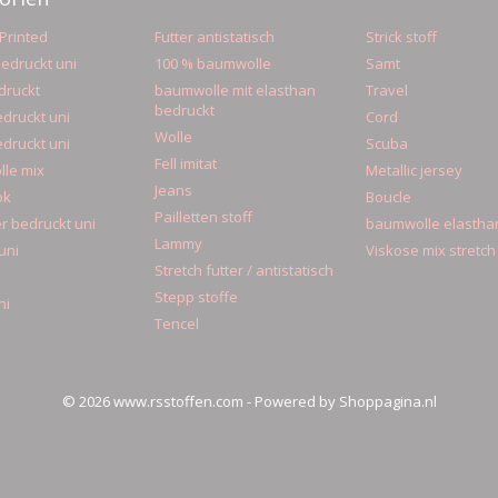
Printed
Futter antistatisch
Strick stoff
edruckt uni
100 % baumwolle
Samt
druckt
baumwolle mit elasthan
Travel
bedruckt
druckt uni
Cord
Wolle
druckt uni
Scuba
Fell imitat
le mix
Metallic jersey
Jeans
ok
Boucle
Pailletten stoff
r bedruckt uni
baumwolle elastha
Lammy
uni
Viskose mix stretch
Stretch futter / antistatisch
Stepp stoffe
ni
Tencel
© 2026 www.rsstoffen.com - Powered by Shoppagina.nl