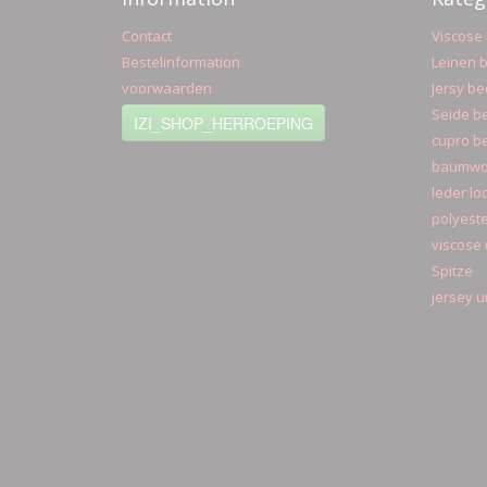
Contact
Viscose 
Bestelinformation
Leinen b
voorwaarden
Jersy be
Seide be
IZI_SHOP_HERROEPING
cupro be
baumwol
leder lo
polyeste
viscose 
Spitze
jersey u