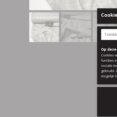
Cookie
Toest
Op deze
Cookies w
functies 
sociale m
gebruikt.
mogelijk 