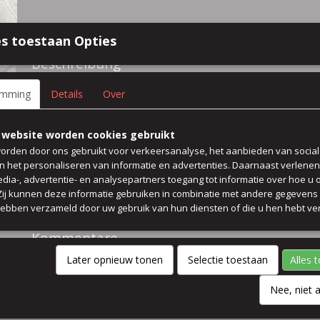
Spezifikationen
s toestaan Opties
Größe (l,b,h)
50 x 140 x 0 cm
Beschreibung
55% viskose 42% polyester 3% elasthan hose Kleid Pulli pullover le
emming
Details
Over
farbe beige grau karo grosse ist 4 cm
 website worden cookies gebruikt
waschbar 30 grad
orden door ons gebruikt voor verkeersanalyse, het aanbieden van socia
en het personaliseren van informatie en advertenties. Daarnaast verlene
edia-, advertentie- en analysepartners toegang tot informatie over hoe u 
Preis pro 50 cm
 Zij kunnen deze informatie gebruiken in combinatie met andere gegevens d
hebben verzameld door uw gebruik van hun diensten of die u hen hebt ver
breit 140 cm
Kommentare
Later opnieuw tonen
Selectie toestaan
Alles 
Nee, niet 