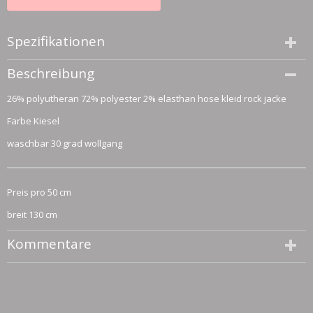
Spezifikationen
Größe (l,b,h)
Beschreibung
50 x 130 x 0 cm
26% polyutheran 72% polyester 2% elasthan hose kleid rock jacke
Farbe Kiesel
waschbar 30 grad wollgang
Preis pro 50 cm
breit 130 cm
Kommentare