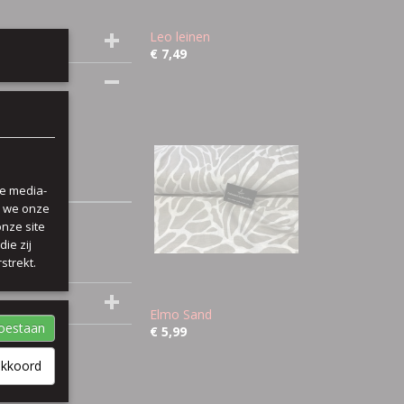
Leo leinen
€ 7,49
le media-
n we onze
onze site
ie zij
strekt.
Elmo Sand
toestaan
€ 5,99
akkoord