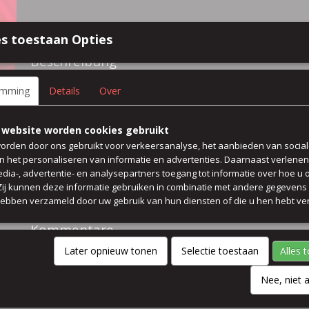
Spezifikationen
s toestaan Opties
Größe (l,b,h)
50 x 140 x 0 cm
Beschreibung
100% Leinen hose kleid rock bluse
emming
Details
Over
Farbe Feuerwehr rot
 website worden cookies gebruikt
waschen 30 gard vorher
orden door ons gebruikt voor verkeersanalyse, het aanbieden van socia
en het personaliseren van informatie en advertenties. Daarnaast verlene
edia-, advertentie- en analysepartners toegang tot informatie over hoe u 
Preis pro 50 cm
 Zij kunnen deze informatie gebruiken in combinatie met andere gegevens d
hebben verzameld door uw gebruik van hun diensten of die u hen hebt ver
breit 140 cm
Kommentare
Later opnieuw tonen
Selectie toestaan
Alles 
Nee, niet 