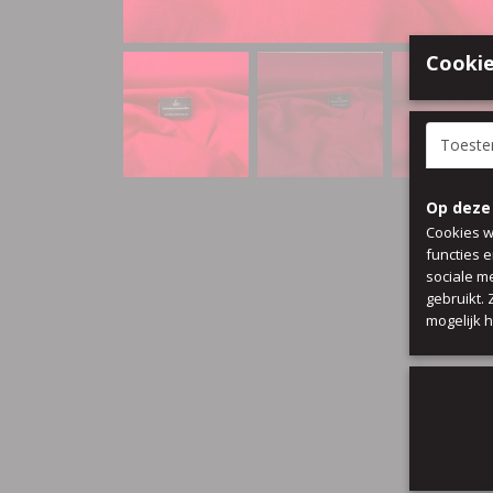
Cookie
Toest
Op deze
Cookies w
functies 
sociale m
gebruikt.
mogelijk 