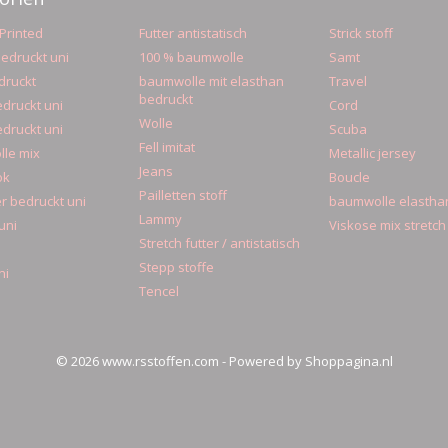
Printed
Futter antistatisch
Strick stoff
edruckt uni
100 % baumwolle
Samt
druckt
baumwolle mit elasthan
Travel
bedruckt
druckt uni
Cord
Wolle
druckt uni
Scuba
Fell imitat
le mix
Metallic jersey
Jeans
ok
Boucle
Pailletten stoff
r bedruckt uni
baumwolle elastha
Lammy
uni
Viskose mix stretch
Stretch futter / antistatisch
Stepp stoffe
ni
Tencel
© 2026 www.rsstoffen.com - Powered by Shoppagina.nl