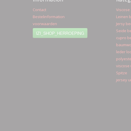
Contact
Viscose 
Bestelinformation
Leinen b
voorwaarden
Jersy be
Seide be
IZI_SHOP_HERROEPING
cupro be
baumwol
leder lo
polyeste
viscose 
Spitze
jersey u