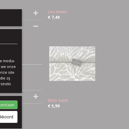
Leo leinen
€ 7,49
le media-
n we onze
onze site
ie zij
strekt.
Elmo Sand
toestaan
€ 5,99
akkoord