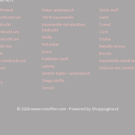
Printed
Futter antistatisch
Strick stoff
edruckt uni
100 % baumwolle
Samt
druckt
baumwolle mit elasthan
Travel
bedruckt
druckt uni
Cord
Wolle
druckt uni
Scuba
Fell imitat
le mix
Metallic jersey
Jeans
ok
Boucle
Pailletten stoff
r bedruckt uni
baumwolle elastha
Lammy
uni
Viskose mix stretch
Stretch futter / antistatisch
Stepp stoffe
ni
Tencel
© 2026 www.rsstoffen.com - Powered by Shoppagina.nl