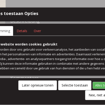
Spezifikationen
s toestaan Opties
Größe (l,b,h)
50 x 135 x 0 cm
Beschreibung
56% leinen 44% viskose mit Glanz hose kleid rock bluse
emming
Details
Over
farbe beige glanzend gewicht 190 gr/qm
 website worden cookies gebruikt
waschbar 30 grad in ein Kissenbezug vorher
orden door ons gebruikt voor verkeersanalyse, het aanbieden van socia
en het personaliseren van informatie en advertenties. Daarnaast verlene
edia-, advertentie- en analysepartners toegang tot informatie over hoe u 
Preis pro 50 cm
 Zij kunnen deze informatie gebruiken in combinatie met andere gegevens d
hebben verzameld door uw gebruik van hun diensten of die u hen hebt ver
breit 135 cm
Kommentare
Later opnieuw tonen
Selectie toestaan
Alles 
Nee, niet 