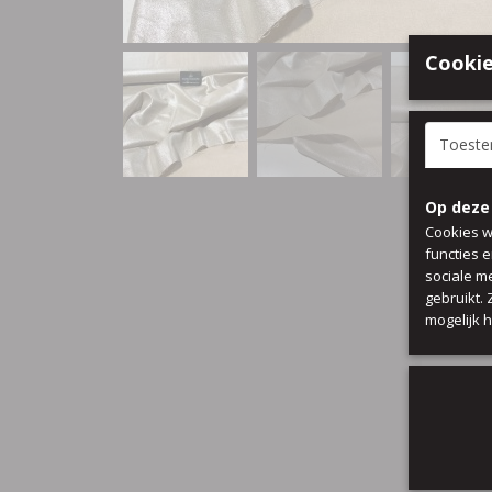
Cookie
Toest
Op deze
Cookies w
functies 
sociale m
gebruikt.
mogelijk 