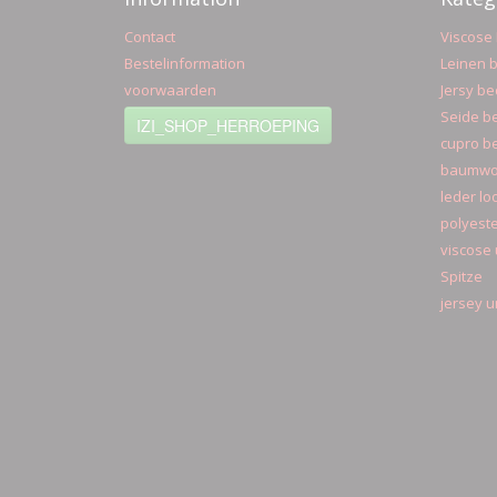
Contact
Viscose 
Bestelinformation
Leinen b
voorwaarden
Jersy be
Seide be
IZI_SHOP_HERROEPING
cupro be
baumwol
leder lo
polyeste
viscose 
Spitze
jersey u