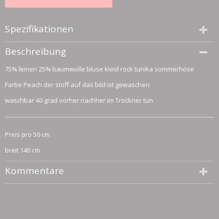
Spezifikationen
Größe (l,b,h)
Beschreibung
50 x 140 x 0 cm
75% leinen 25% baumwolle bluse kleid rock tunika sommerhose
Farbe Peach der stoff auf das bild ist gewaschen
waschbar 40 grad vorher nachher im Trockner tun
Preis pro 50 cm
breit 140 cm
Kommentare