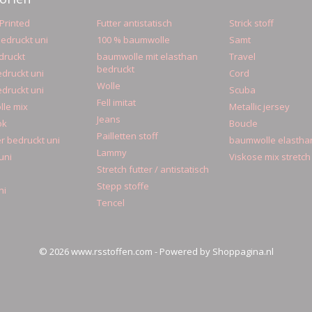
Printed
Futter antistatisch
Strick stoff
edruckt uni
100 % baumwolle
Samt
druckt
baumwolle mit elasthan
Travel
bedruckt
druckt uni
Cord
Wolle
druckt uni
Scuba
Fell imitat
le mix
Metallic jersey
Jeans
ok
Boucle
Pailletten stoff
r bedruckt uni
baumwolle elastha
Lammy
uni
Viskose mix stretch
Stretch futter / antistatisch
Stepp stoffe
ni
Tencel
© 2026 www.rsstoffen.com - Powered by Shoppagina.nl