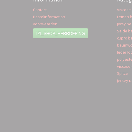
Contact
Viscose 
Bestelinformation
Leinen b
voorwaarden
Jersy be
Seide be
IZI_SHOP_HERROEPING
cupro be
baumwol
leder lo
polyeste
viscose 
Spitze
jersey u