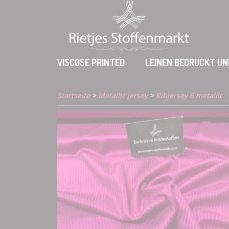
VISCOSE PRINTED
LEINEN BEDRUCKT UN
Startseite
>
Metallic jersey
>
Ribjersey 6 metallic