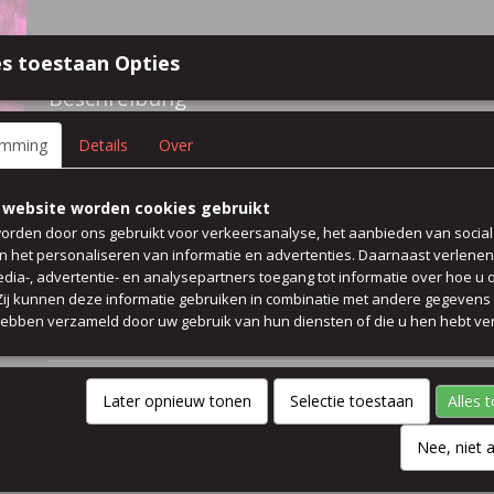
Spezifikationen
s toestaan Opties
Größe (l,b,h)
50 x 140 x 0 cm
Beschreibung
93% polyester 7% elasthan t-Shirt kleid rock
emming
Details
Over
farbe magenta
 website worden cookies gebruikt
orden door ons gebruikt voor verkeersanalyse, het aanbieden van socia
Preis pro 50 cm
en het personaliseren van informatie en advertenties. Daarnaast verlene
edia-, advertentie- en analysepartners toegang tot informatie over hoe u 
breit 140 cm
 Zij kunnen deze informatie gebruiken in combinatie met andere gegevens d
hebben verzameld door uw gebruik van hun diensten of die u hen hebt ver
Kommentare
Later opnieuw tonen
Selectie toestaan
Alles 
Nee, niet 