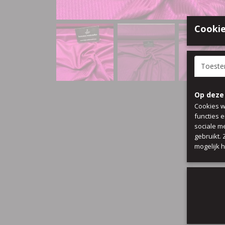
Cookie
Toest
Op deze
Cookies w
functies 
sociale m
gebruikt.
mogelijk 