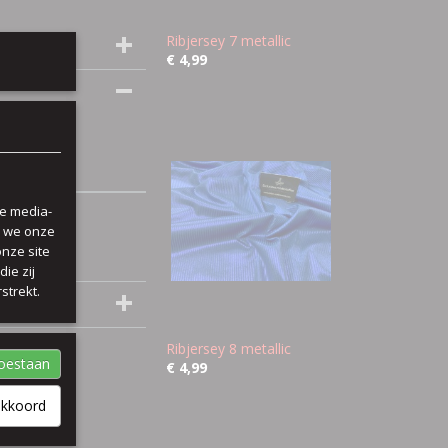
Ribjersey 7 metallic
€ 4,99
le media-
n we onze
onze site
ie zij
strekt.
Ribjersey 8 metallic
toestaan
€ 4,99
akkoord