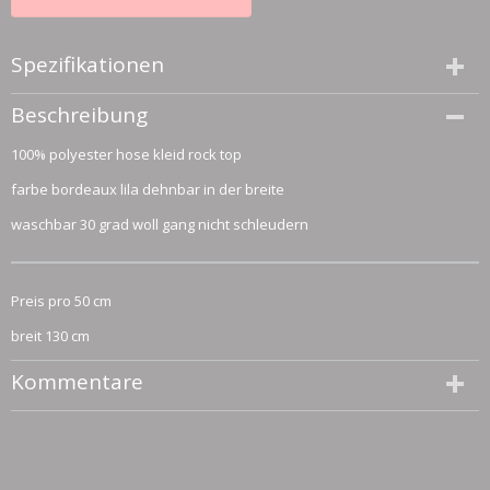
Spezifikationen
Größe (l,b,h)
Beschreibung
50 x 130 x 0 cm
100% polyester hose kleid rock top
farbe bordeaux lila dehnbar in der breite
waschbar 30 grad woll gang nicht schleudern
Preis pro 50 cm
breit 130 cm
Kommentare