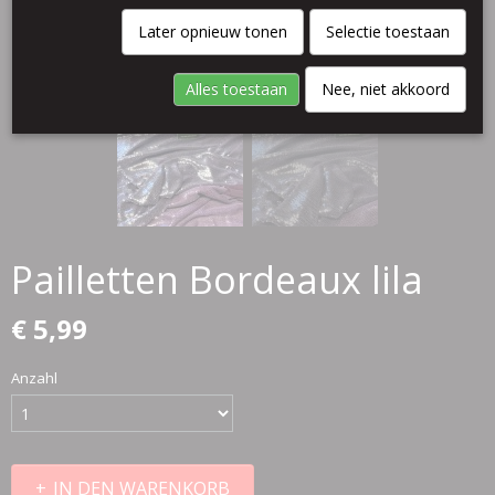
Later opnieuw tonen
Selectie toestaan
Alles toestaan
Nee, niet akkoord
Pailletten Bordeaux lila
€ 5,99
Anzahl
IN DEN WARENKORB