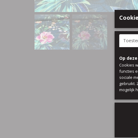
Cookie
Toest
Op deze
Cookies w
functies 
sociale m
gebruikt.
mogelijk 