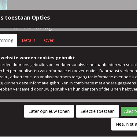
Spezifikationen
s toestaan Opties
Größe (l,b,h)
50 x 140 x 0 cm
Beschreibung
100% polyester chiffon bluse kleid rock
emming
Details
Over
 website worden cookies gebruikt
Preis pro 50 cm
orden door ons gebruikt voor verkeersanalyse, het aanbieden van socia
breit 140 cm
en het personaliseren van informatie en advertenties. Daarnaast verlene
edia-, advertentie- en analysepartners toegang tot informatie over hoe u 
Kommentare
 Zij kunnen deze informatie gebruiken in combinatie met andere gegevens d
hebben verzameld door uw gebruik van hun diensten of die u hen hebt ver
Later opnieuw tonen
Selectie toestaan
Alles 
Nee, niet 