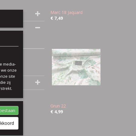
Marc 18 Jaquard
€ 7,49
le media-
n we onze
onze site
ie zij
strekt.
Grun 22
toestaan
€ 4,99
akkoord