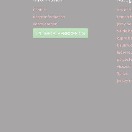
Contact
Viscose 
Bestelinformation
Leinen b
voorwaarden
Jersy be
Seide be
IZI_SHOP_HERROEPING
cupro be
baumwol
leder lo
polyeste
viscose 
Spitze
jersey u