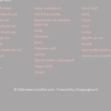
Printed
Futter antistatisch
Strick stoff
edruckt uni
100 % baumwolle
Samt
druckt
baumwolle mit elasthan
Travel
bedruckt
druckt uni
Cord
Wolle
druckt uni
Scuba
Fell imitat
le mix
Metallic jersey
Jeans
ok
Boucle
Pailletten stoff
r bedruckt uni
baumwolle elastha
Lammy
uni
Viskose mix stretch
Stretch futter / antistatisch
Stepp stoffe
ni
Tencel
© 2026 www.rsstoffen.com - Powered by Shoppagina.nl