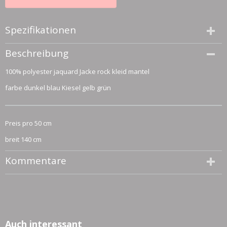
Spezifikationen
Größe (l,b,h)
Beschreibung
50 x 140 x 0 cm
100% polyester jaquard Jacke rock kleid mantel
farbe dunkel blau Kiesel gelb grün
Preis pro 50 cm
breit 140 cm
Kommentare
Auch interessant