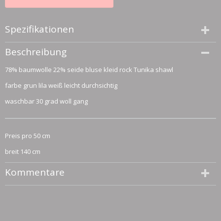
Spezifikationen
Größe (l,b,h)
Beschreibung
50 x 140 x 0 cm
78% baumwolle 22% seide bluse kleid rock Tunika shawl
farbe grun lila weiß leicht durchsichtig
waschbar 30 grad woll gang
Preis pro 50 cm
breit 140 cm
Kommentare