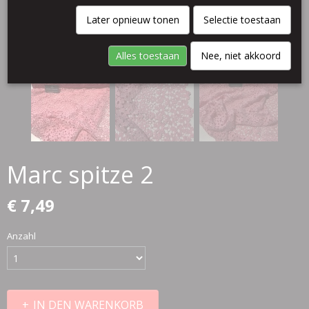
Later opnieuw tonen
Selectie toestaan
Alles toestaan
Nee, niet akkoord
Marc spitze 2
€ 7,49
Anzahl
IN DEN WARENKORB