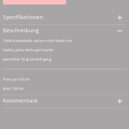
Spezifikationen
Größe (l,b,h)
Beschreibung
50 x 130 x 0 cm
100% baumwolle spitze t-shirt kleid rock
Farbe Lachs mit bogen kante
waschbar 30 grad woll gang
Preis pro 50 cm
breit 130 cm
Kommentare