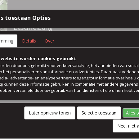
Spezifikationen
s toestaan Opties
Größe (l,b,h)
50 x 140 x 0 cm
Beschreibung
100% viscose bluse kleid rock
emming
Details
Over
 website worden cookies gebruikt
Preis pro 50 cm
orden door ons gebruikt voor verkeersanalyse, het aanbieden van socia
breit 140 cm
en het personaliseren van informatie en advertenties. Daarnaast verlene
edia-, advertentie- en analysepartners toegang tot informatie over hoe u 
Kommentare
 Zij kunnen deze informatie gebruiken in combinatie met andere gegevens d
hebben verzameld door uw gebruik van hun diensten of die u hen hebt ver
Later opnieuw tonen
Selectie toestaan
Alles 
Nee, niet 