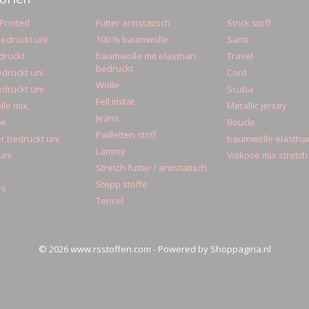
Printed
Futter antistatisch
Strick stoff
edruckt uni
100 % baumwolle
Samt
druckt
baumwolle mit elasthan
Travel
bedruckt
druckt uni
Cord
Wolle
druckt uni
Scuba
Fell imitat
le mix
Metallic jersey
Jeans
ok
Boucle
Pailletten stoff
r bedruckt uni
baumwolle elastha
Lammy
uni
Viskose mix stretch
Stretch futter / antistatisch
Stepp stoffe
ni
Tencel
© 2026 www.rsstoffen.com - Powered by Shoppagina.nl