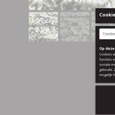
Cookie
Toest
Op deze
Cookies w
functies 
sociale m
gebruikt.
mogelijk 