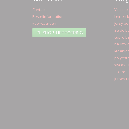
Contact
Viscose 
Bestelinformation
Leinen b
voorwaarden
Jersy be
Seide be
IZI_SHOP_HERROEPING
cupro be
baumwol
leder lo
polyeste
viscose 
Spitze
jersey u