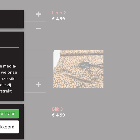
Leon 2
€ 4,99
le media-
n we onze
onze site
ie zij
strekt.
Blik 3
toestaan
€ 4,99
akkoord