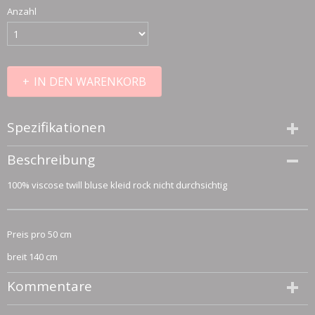
Anzahl
IN DEN WARENKORB
Spezifikationen
Größe (l,b,h)
Beschreibung
50 x 140 x 0 cm
100% viscose twill bluse kleid rock nicht durchsichtig
Preis pro 50 cm
breit 140 cm
Kommentare