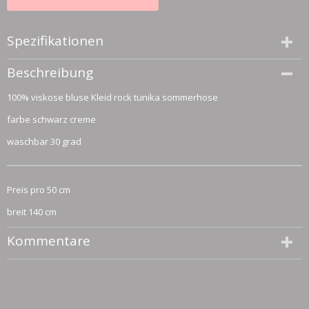
Spezifikationen
Größe (l,b,h)
Beschreibung
50 x 140 x 0 cm
100% viskose bluse Kleid rock tunika sommerhose
farbe schwarz creme
waschbar 30 grad
Preis pro 50 cm
breit 140 cm
Kommentare