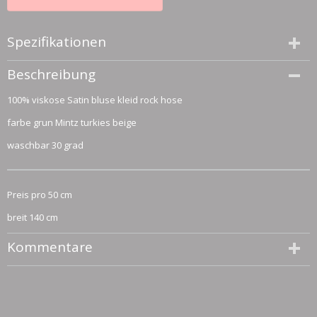
Spezifikationen
Größe (l,b,h)
Beschreibung
50 x 140 x 0 cm
100% viskose Satin bluse kleid rock hose
farbe grun Mintz turkies beige
waschbar 30 grad
Preis pro 50 cm
breit 140 cm
Kommentare