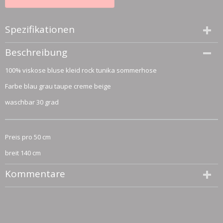
Spezifikationen
Größe (l,b,h)
Beschreibung
50 x 140 x 0 cm
100% viskose bluse kleid rock tunika sommerhose
Farbe blau grau taupe creme beige
waschbar 30 grad
Preis pro 50 cm
breit 140 cm
Kommentare