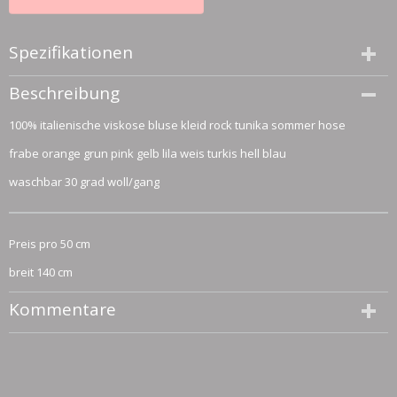
Spezifikationen
Größe (l,b,h)
Beschreibung
50 x 140 x 0 cm
100% italienische viskose bluse kleid rock tunika sommer hose
frabe orange grun pink gelb lila weis turkis hell blau
waschbar 30 grad woll/gang
Preis pro 50 cm
breit 140 cm
Kommentare