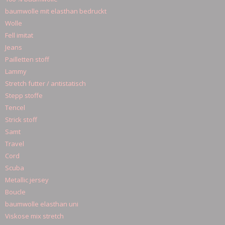
baumwolle mit elasthan bedruckt
Wolle
Fell imitat
Jeans
Pailletten stoff
Lammy
Stretch futter / antistatisch
Stepp stoffe
Tencel
Strick stoff
Samt
Travel
Cord
Scuba
Metallic jersey
Boucle
baumwolle elasthan uni
Viskose mix stretch