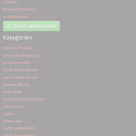
Contact
Bestelinformation
voorwaarden
IZI_SHOP_HERROEPING
Kategorien
Viscose Printed
Leinen bedruckt uni
Jersy bedruckt
Seide bedruckt uni
cupro bedruckt uni
baumwolle mix
leder look
polyester bedruckt uni
viscose uni
Spitze
jersey uni
Futter antistatisch
100 % baumwolle