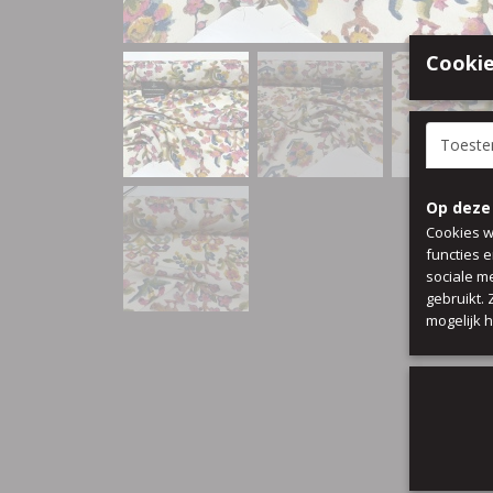
Cookie
Toest
Op deze
Cookies w
functies 
sociale m
gebruikt.
mogelijk 