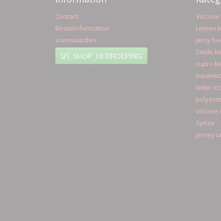
Contact
Viscose 
Bestelinformation
Leinen b
voorwaarden
Jersy be
Seide be
IZI_SHOP_HERROEPING
cupro be
baumwol
leder lo
polyeste
viscose 
Spitze
jersey u