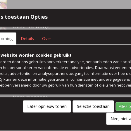
Spezifikationen
s toestaan Opties
Größe (l,b,h)
50 x 140 x 0 cm
Beschreibung
100% italienische viskose Crêpe bluse kleid rock tunika sommer 
emming
Details
Over
Farbe Sand blau rosa grun gelb
 website worden cookies gebruikt
waschbar 30 gard woll gang vorher
orden door ons gebruikt voor verkeersanalyse, het aanbieden van socia
en het personaliseren van informatie en advertenties. Daarnaast verlene
edia-, advertentie- en analysepartners toegang tot informatie over hoe u 
Preis pro 50 cm
 Zij kunnen deze informatie gebruiken in combinatie met andere gegevens d
hebben verzameld door uw gebruik van hun diensten of die u hen hebt ver
breit 140 cm
Kommentare
Later opnieuw tonen
Selectie toestaan
Alles 
Nee, niet 