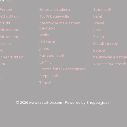
Printed
Futter antistatisch
Strick stoff
edruckt uni
100 % baumwolle
Samt
druckt
baumwolle mit elasthan
Travel
bedruckt
druckt uni
Cord
Wolle
druckt uni
Scuba
Fell imitat
le mix
Metallic jersey
Jeans
ok
Boucle
Pailletten stoff
r bedruckt uni
baumwolle elastha
Lammy
uni
Viskose mix stretch
Stretch futter / antistatisch
Stepp stoffe
ni
Tencel
© 2026 www.rsstoffen.com - Powered by Shoppagina.nl