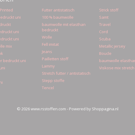
Printed
Futter antistatisch
Strick stoff
edruckt uni
100 % baumwolle
Samt
druckt
baumwolle mit elasthan
Travel
bedruckt
druckt uni
Cord
Wolle
druckt uni
Scuba
Fell imitat
le mix
Metallic jersey
Jeans
ok
Boucle
Pailletten stoff
r bedruckt uni
baumwolle elastha
Lammy
uni
Viskose mix stretch
Stretch futter / antistatisch
Stepp stoffe
ni
Tencel
© 2026 www.rsstoffen.com - Powered by Shoppagina.nl