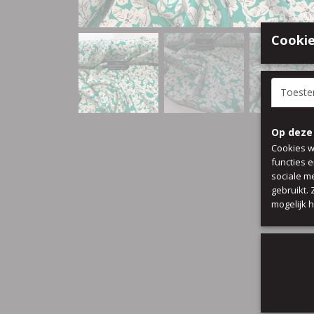
Cookie
Toest
Op deze
Cookies w
functies 
sociale m
gebruikt.
mogelijk 