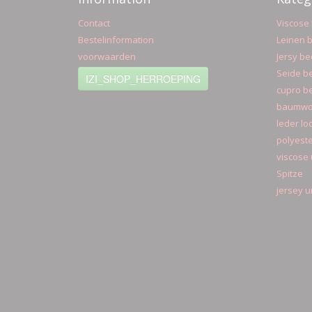
Contact
Viscose 
Bestelinformation
Leinen b
voorwaarden
Jersy be
Seide be
IZI_SHOP_HERROEPING
cupro be
baumwol
leder lo
polyeste
viscose 
Spitze
jersey u