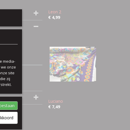
Leon 2
€ 4,99
le media-
n we onze
onze site
ie zij
strekt.
Luciano
toestaan
€ 7,49
akkoord