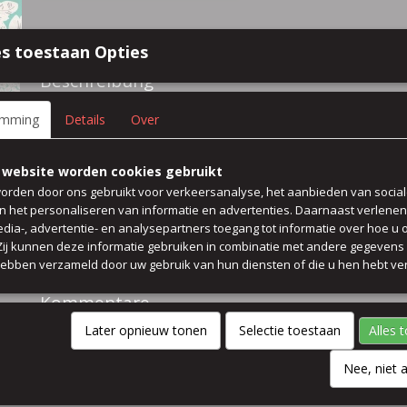
Spezifikationen
s toestaan Opties
Größe (l,b,h)
50 x 140 x 0 cm
Beschreibung
100% italienische viskose Satin bluse kleid rock tunika
emming
Details
Over
farbe Turkis Grün creme
 website worden cookies gebruikt
waschbar 30 grad
orden door ons gebruikt voor verkeersanalyse, het aanbieden van socia
en het personaliseren van informatie en advertenties. Daarnaast verlene
edia-, advertentie- en analysepartners toegang tot informatie over hoe u 
Preis pro 50 cm
 Zij kunnen deze informatie gebruiken in combinatie met andere gegevens d
hebben verzameld door uw gebruik van hun diensten of die u hen hebt ver
breit 140 cm
Kommentare
Later opnieuw tonen
Selectie toestaan
Alles 
Nee, niet 