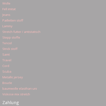
Wolle
Fell imitat
Jeans
Pailletten stoff
Lammy
Stretch futter / antistatisch
Stepp stoffe
Tencel
Strick stoff
Samt
Travel
Cord
Scuba
Metallic jersey
Boucle
baumwolle elasthan uni
Viskose mix stretch
Zahlung