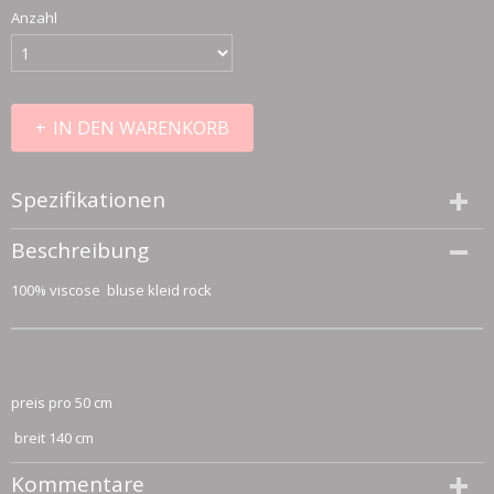
Anzahl
IN DEN WARENKORB
Spezifikationen
Größe (l,b,h)
Beschreibung
50 x 140 x 0 cm
100% viscose bluse kleid rock
preis pro 50 cm
breit 140 cm
Kommentare