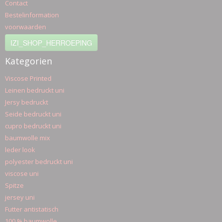
Contact
Bestelinformation
voorwaarden
IZI_SHOP_HERROEPING
Kategorien
Viscose Printed
Leinen bedruckt uni
Jersy bedruckt
Seide bedruckt uni
cupro bedruckt uni
baumwolle mix
leder look
polyester bedruckt uni
viscose uni
Spitze
jersey uni
Futter antistatisch
100 % baumwolle