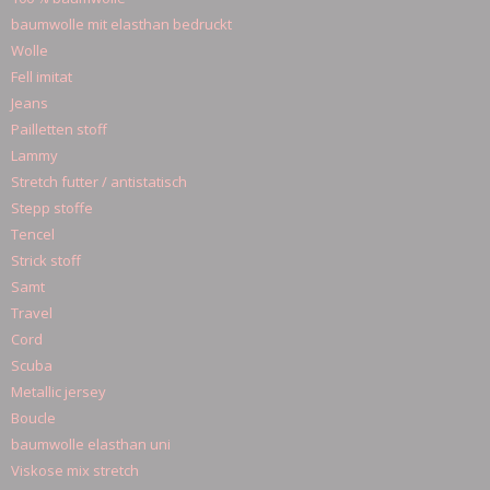
baumwolle mit elasthan bedruckt
Wolle
Fell imitat
Jeans
Pailletten stoff
Lammy
Stretch futter / antistatisch
Stepp stoffe
Tencel
Strick stoff
Samt
Travel
Cord
Scuba
Metallic jersey
Boucle
baumwolle elasthan uni
Viskose mix stretch