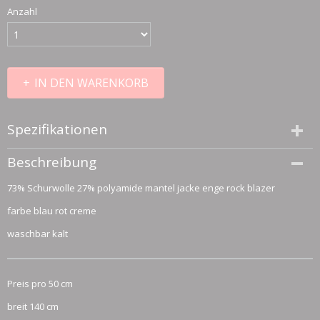
Anzahl
IN DEN WARENKORB
Spezifikationen
Größe (l,b,h)
Beschreibung
50 x 140 x 0 cm
73% Schurwolle 27% polyamide mantel jacke enge rock blazer
farbe blau rot creme
waschbar kalt
Preis pro 50 cm
breit 140 cm