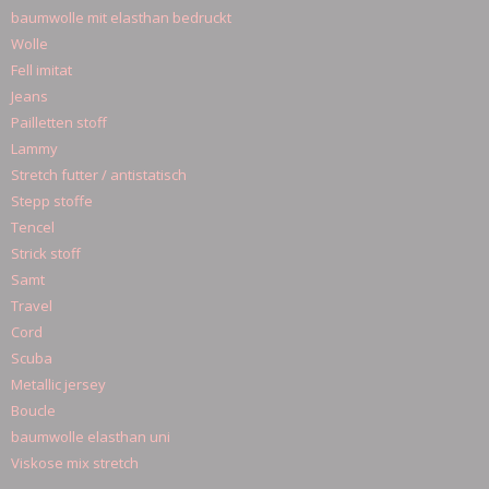
baumwolle mit elasthan bedruckt
Wolle
Fell imitat
Jeans
Pailletten stoff
Lammy
Stretch futter / antistatisch
Stepp stoffe
Tencel
Strick stoff
Samt
Travel
Cord
Scuba
Metallic jersey
Boucle
baumwolle elasthan uni
Viskose mix stretch