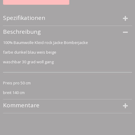
Spezifikationen
Größe (l,b,h)
Beschreibung
50 x 140 x 0 cm
100% Baumwolle Kleid rock Jacke Bomberjacke
farbe dunkel blau weis beige
waschbar 30 grad woll gang
Preis pro 50 cm
breit 140 cm
Kommentare