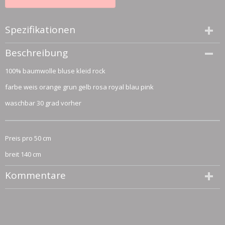
Spezifikationen
Größe (l,b,h)
Beschreibung
50 x 140 x 0 cm
100% baumwolle bluse kleid rock
farbe weis orange grun gelb rosa royal blau pink
waschbar 30 grad vorher
Preis pro 50 cm
breit 140 cm
Kommentare