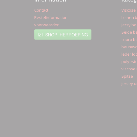
Contact
Viscose 
Bestelinformation
Leinen b
voorwaarden
Jersy be
Seide be
IZI_SHOP_HERROEPING
cupro be
baumwol
leder lo
polyeste
viscose 
Spitze
jersey u