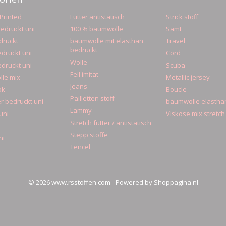
Printed
Futter antistatisch
Strick stoff
edruckt uni
100 % baumwolle
Samt
druckt
baumwolle mit elasthan
Travel
bedruckt
druckt uni
Cord
Wolle
druckt uni
Scuba
Fell imitat
le mix
Metallic jersey
Jeans
ok
Boucle
Pailletten stoff
r bedruckt uni
baumwolle elastha
Lammy
uni
Viskose mix stretch
Stretch futter / antistatisch
Stepp stoffe
ni
Tencel
© 2026 www.rsstoffen.com - Powered by Shoppagina.nl