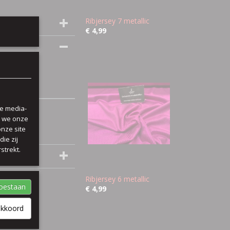
Ribjersey 7 metallic
€ 4,99
le media-
n we onze
onze site
ie zij
strekt.
Ribjersey 6 metallic
toestaan
€ 4,99
akkoord