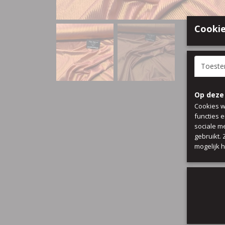
Cookie
Toest
Op deze
Cookies w
functies 
sociale m
gebruikt.
mogelijk 