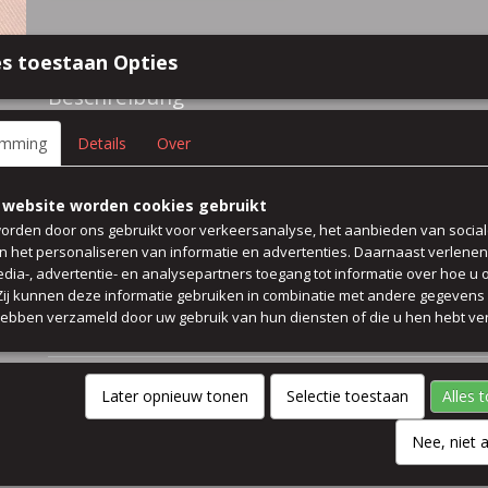
Spezifikationen
s toestaan Opties
Größe (l,b,h)
50 x 140 x 0 cm
Beschreibung
93% polyester 7% elasthan t-shirt kleid rock
emming
Details
Over
farbe rosa /orange
 website worden cookies gebruikt
orden door ons gebruikt voor verkeersanalyse, het aanbieden van socia
Preis pro 50 cm
en het personaliseren van informatie en advertenties. Daarnaast verlene
edia-, advertentie- en analysepartners toegang tot informatie over hoe u 
breit 140 cm
 Zij kunnen deze informatie gebruiken in combinatie met andere gegevens d
hebben verzameld door uw gebruik van hun diensten of die u hen hebt ver
Kommentare
Later opnieuw tonen
Selectie toestaan
Alles 
Nee, niet 